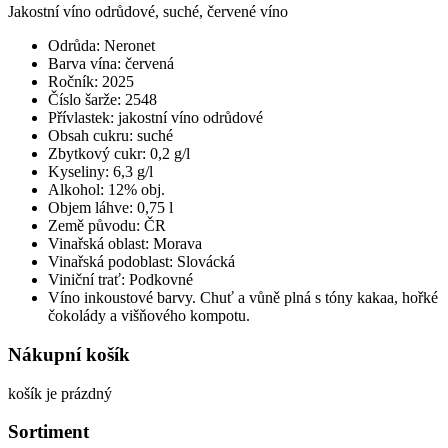
Jakostní víno odrůdové, suché, červené víno
Odrůda: Neronet
Barva vína: červená
Ročník: 2025
Číslo šarže: 2548
Přívlastek: jakostní víno odrůdové
Obsah cukru: suché
Zbytkový cukr: 0,2 g/l
Kyseliny: 6,3 g/l
Alkohol: 12% obj.
Objem láhve: 0,75 l
Země původu: ČR
Vinařská oblast: Morava
Vinařská podoblast: Slovácká
Viniční trať: Podkovné
Víno inkoustové barvy. Chuť a vůně plná s tóny kakaa, hořké
čokolády a višňového kompotu.
Nákupní košík
košík je prázdný
Sortiment