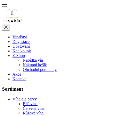
Vinařství
Degustace
Ubytování
Kde koupit
E-Shop
Nabídka vín
Nákupní košík
Obchodní podmínky
Akce
Kontakt
Sortiment
Vína dle barvy
Bílá vína
Červená vína
Růžová vína