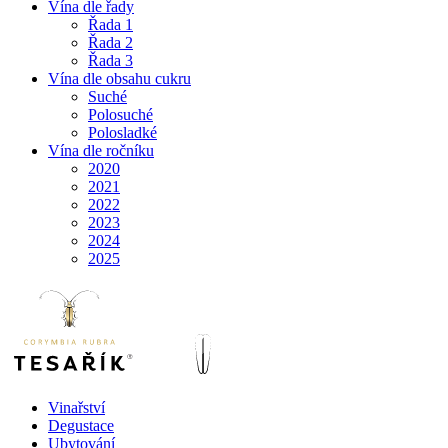
Vína dle řady
Řada 1
Řada 2
Řada 3
Vína dle obsahu cukru
Suché
Polosuché
Polosladké
Vína dle ročníku
2020
2021
2022
2023
2024
2025
Vinařství
Degustace
Ubytování