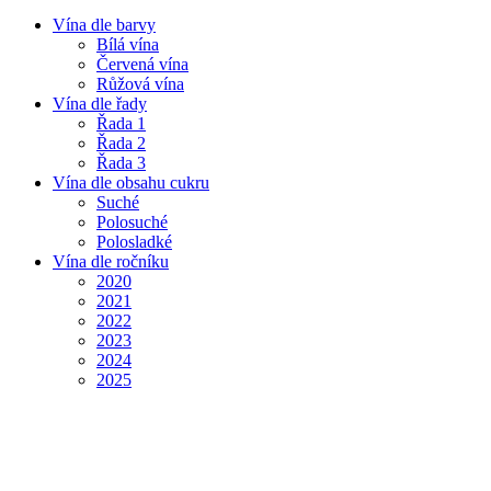
Vína dle barvy
Bílá vína
Červená vína
Růžová vína
Vína dle řady
Řada 1
Řada 2
Řada 3
Vína dle obsahu cukru
Suché
Polosuché
Polosladké
Vína dle ročníku
2020
2021
2022
2023
2024
2025