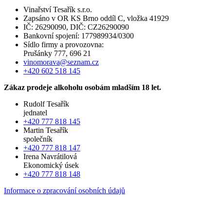
Vinařství Tesařík s.r.o.
Zapsáno v OR KS Brno oddíl C, vložka 41929
IČ: 26290090, DIČ: CZ26290090
Bankovní spojení: 177989934/0300
Sídlo firmy a provozovna:
Prušánky 777, 696 21
vinomorava@seznam.cz
+420 602 518 145
Zákaz prodeje alkoholu osobám mladším 18 let.
Rudolf Tesařík
jednatel
+420 777 818 145
Martin Tesařík
společník
+420 777 818 147
Irena Navrátilová
Ekonomický úsek
+420 777 818 148
Informace o zpracování osobních údajů