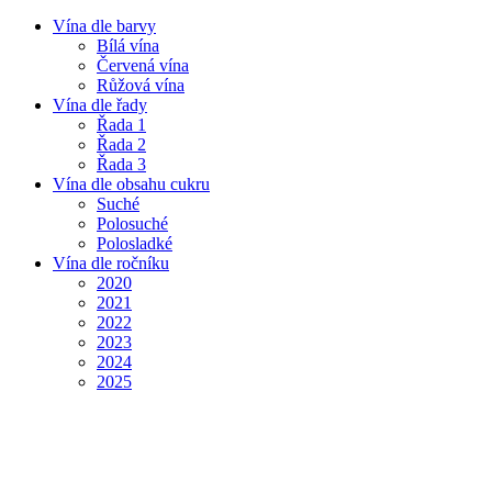
Vína dle barvy
Bílá vína
Červená vína
Růžová vína
Vína dle řady
Řada 1
Řada 2
Řada 3
Vína dle obsahu cukru
Suché
Polosuché
Polosladké
Vína dle ročníku
2020
2021
2022
2023
2024
2025