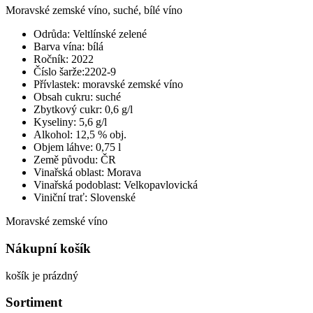
Moravské zemské víno, suché, bílé víno
Odrůda: Veltlínské zelené
Barva vína: bílá
Ročník: 2022
Číslo šarže:2202-9
Přívlastek: moravské zemské víno
Obsah cukru: suché
Zbytkový cukr: 0,6 g/l
Kyseliny: 5,6 g/l
Alkohol: 12,5 % obj.
Objem láhve: 0,75 l
Země původu: ČR
Vinařská oblast: Morava
Vinařská podoblast: Velkopavlovická
Viniční trať: Slovenské
Moravské zemské víno
Nákupní košík
košík je prázdný
Sortiment