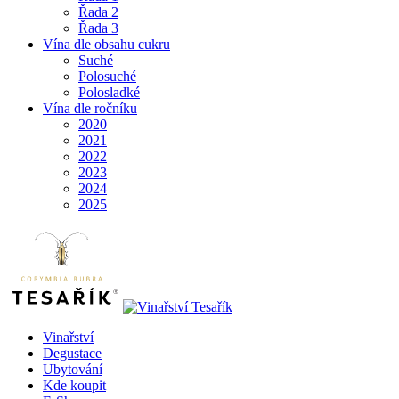
Řada 2
Řada 3
Vína dle obsahu cukru
Suché
Polosuché
Polosladké
Vína dle ročníku
2020
2021
2022
2023
2024
2025
Vinařství
Degustace
Ubytování
Kde koupit