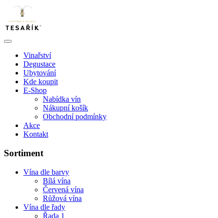
Vinařství
Degustace
Ubytování
Kde koupit
E-Shop
Nabídka vín
Nákupní košík
Obchodní podmínky
Akce
Kontakt
Sortiment
Vína dle barvy
Bílá vína
Červená vína
Růžová vína
Vína dle řady
Řada 1