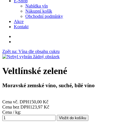
E-Shop
Nabídka vín
Nákupní košík
Obchodní podmínky
Akce
Kontakt
Zpět na: Vína dle obsahu cukru
Veltlínské zelené
Moravské zemské víno, suché, bílé víno
Cena vč. DPH
150,00 Kč
Cena bez DPH
123,97 Kč
Cena / kg: