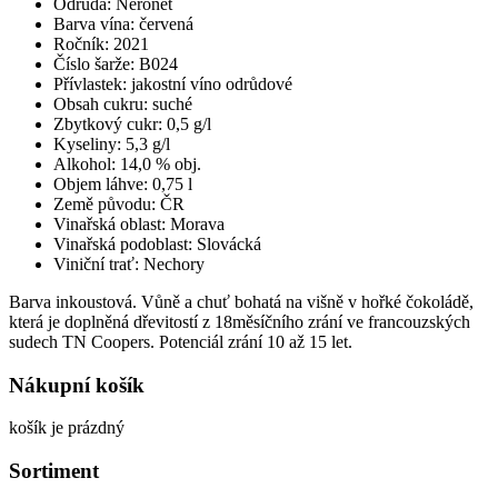
Odrůda: Neronet
Barva vína: červená
Ročník: 2021
Číslo šarže: B024
Přívlastek: jakostní víno odrůdové
Obsah cukru: suché
Zbytkový cukr: 0,5 g/l
Kyseliny: 5,3 g/l
Alkohol: 14,0 % obj.
Objem láhve: 0,75 l
Země původu: ČR
Vinařská oblast: Morava
Vinařská podoblast: Slovácká
Viniční trať: Nechory
Barva inkoustová. Vůně a chuť bohatá na višně v hořké čokoládě,
která je doplněná dřevitostí z 18měsíčního zrání ve francouzských
sudech TN Coopers. Potenciál zrání 10 až 15 let.
Nákupní košík
košík je prázdný
Sortiment