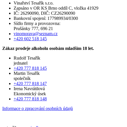
Vinařství Tesařík s.r.o.
Zapsáno v OR KS Brno oddíl C, vložka 41929
IČ: 26290090, DIČ: CZ26290090
Bankovní spojení: 177989934/0300
Sídlo firmy a provozovna:
Prušánky 777, 696 21
vinomorava@seznam.cz
+420 602 518 145
Zákaz prodeje alkoholu osobám mladším 18 let.
Rudolf Tesařík
jednatel
+420 777 818 145
Martin Tesařík
společník
+420 777 818 147
Irena Navrátilová
Ekonomický úsek
+420 777 818 148
Informace o zpracování osobních údajů