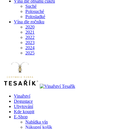
Vína dle obsahu cukru
Suché
Polosuché
Polosladké
Vína dle ročníku
2020
2021
2022
2023
2024
2025
Vinařství
Degustace
Ubytování
Kde koupit
E-Shop
Nabídka vín
Nákupní košík