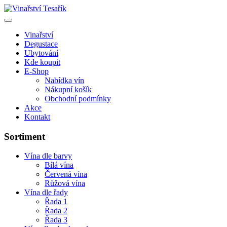
Vinařství
Degustace
Ubytování
Kde koupit
E-Shop
Nabídka vín
Nákupní košík
Obchodní podmínky
Akce
Kontakt
Sortiment
Vína dle barvy
Bílá vína
Červená vína
Růžová vína
Vína dle řady
Řada 1
Řada 2
Řada 3