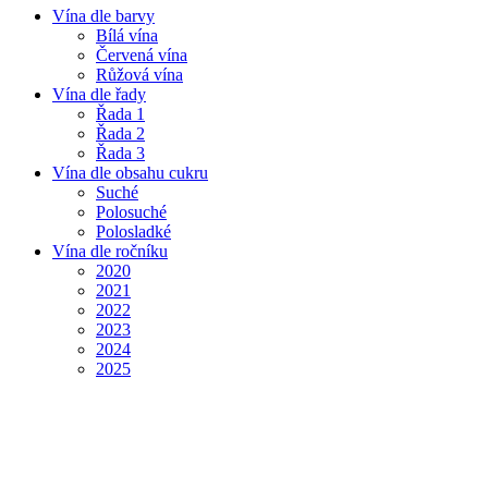
Vína dle barvy
Bílá vína
Červená vína
Růžová vína
Vína dle řady
Řada 1
Řada 2
Řada 3
Vína dle obsahu cukru
Suché
Polosuché
Polosladké
Vína dle ročníku
2020
2021
2022
2023
2024
2025