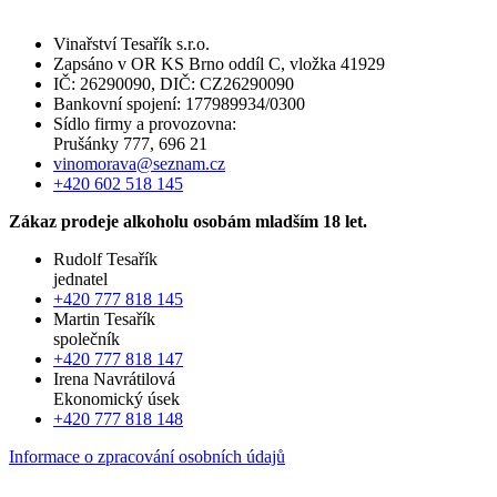
Vinařství Tesařík s.r.o.
Zapsáno v OR KS Brno oddíl C, vložka 41929
IČ: 26290090, DIČ: CZ26290090
Bankovní spojení: 177989934/0300
Sídlo firmy a provozovna:
Prušánky 777, 696 21
vinomorava@seznam.cz
+420 602 518 145
Zákaz prodeje alkoholu osobám mladším 18 let.
Rudolf Tesařík
jednatel
+420 777 818 145
Martin Tesařík
společník
+420 777 818 147
Irena Navrátilová
Ekonomický úsek
+420 777 818 148
Informace o zpracování osobních údajů