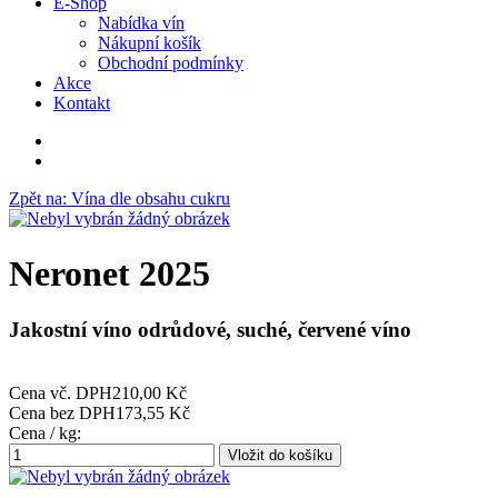
E-Shop
Nabídka vín
Nákupní košík
Obchodní podmínky
Akce
Kontakt
Zpět na: Vína dle obsahu cukru
Neronet 2025
Jakostní víno odrůdové, suché, červené víno
Cena vč. DPH
210,00 Kč
Cena bez DPH
173,55 Kč
Cena / kg: