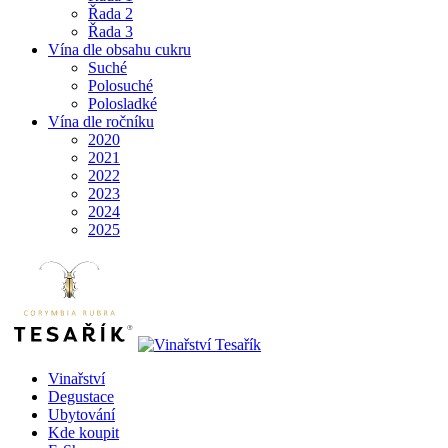
Řada 2
Řada 3
Vína dle obsahu cukru
Suché
Polosuché
Polosladké
Vína dle ročníku
2020
2021
2022
2023
2024
2025
Vinařství
Degustace
Ubytování
Kde koupit