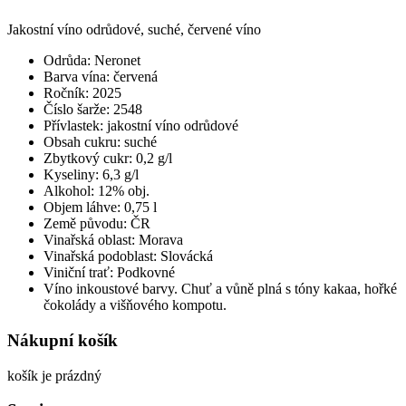
Jakostní víno odrůdové, suché, červené víno
Odrůda: Neronet
Barva vína: červená
Ročník: 2025
Číslo šarže: 2548
Přívlastek: jakostní víno odrůdové
Obsah cukru: suché
Zbytkový cukr: 0,2 g/l
Kyseliny: 6,3 g/l
Alkohol: 12% obj.
Objem láhve: 0,75 l
Země původu: ČR
Vinařská oblast: Morava
Vinařská podoblast: Slovácká
Viniční trať: Podkovné
Víno inkoustové barvy. Chuť a vůně plná s tóny kakaa, hořké
čokolády a višňového kompotu.
Nákupní košík
košík je prázdný