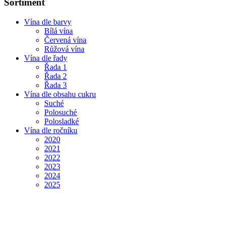
Sortiment
Vína dle barvy
Bílá vína
Červená vína
Růžová vína
Vína dle řady
Řada 1
Řada 2
Řada 3
Vína dle obsahu cukru
Suché
Polosuché
Polosladké
Vína dle ročníku
2020
2021
2022
2023
2024
2025