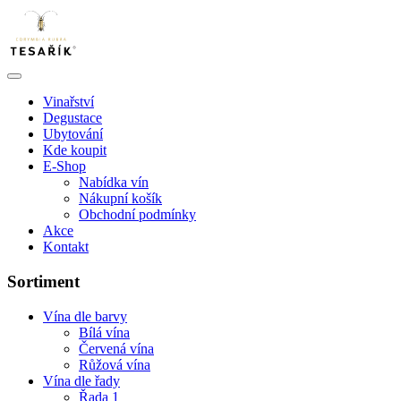
Vinařství
Degustace
Ubytování
Kde koupit
E-Shop
Nabídka vín
Nákupní košík
Obchodní podmínky
Akce
Kontakt
Sortiment
Vína dle barvy
Bílá vína
Červená vína
Růžová vína
Vína dle řady
Řada 1