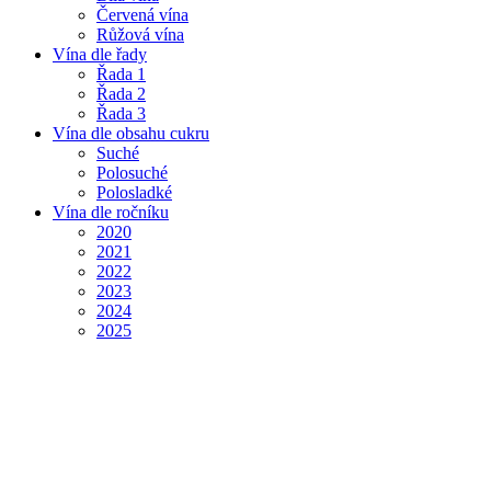
Červená vína
Růžová vína
Vína dle řady
Řada 1
Řada 2
Řada 3
Vína dle obsahu cukru
Suché
Polosuché
Polosladké
Vína dle ročníku
2020
2021
2022
2023
2024
2025