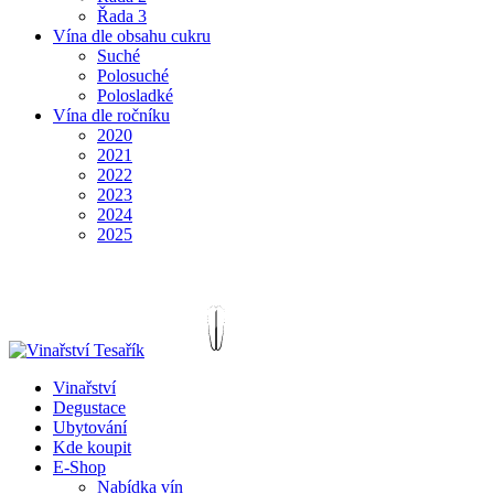
Řada 3
Vína dle obsahu cukru
Suché
Polosuché
Polosladké
Vína dle ročníku
2020
2021
2022
2023
2024
2025
Vinařství
Degustace
Ubytování
Kde koupit
E-Shop
Nabídka vín