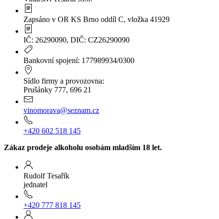
Zapsáno v OR KS Brno oddíl C, vložka 41929
IČ: 26290090, DIČ: CZ26290090
Bankovní spojení: 177989934/0300
Sídlo firmy a provozovna:
Prušánky 777, 696 21
vinomorava@seznam.cz
+420 602 518 145
Zákaz prodeje alkoholu osobám mladším 18 let.
Rudolf Tesařík
jednatel
+420 777 818 145