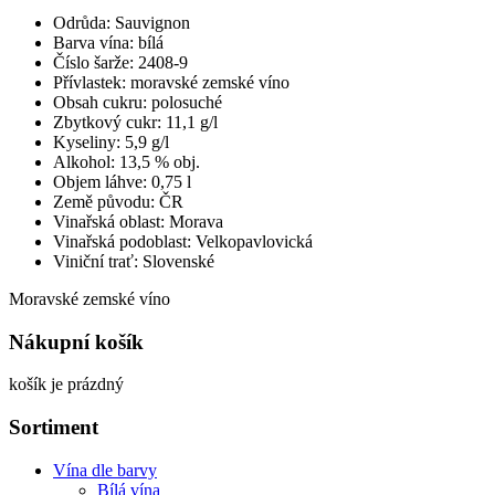
Odrůda: Sauvignon
Barva vína: bílá
Číslo šarže: 2408-9
Přívlastek: moravské zemské víno
Obsah cukru: polosuché
Zbytkový cukr: 11,1 g/l
Kyseliny: 5,9 g/l
Alkohol: 13,5 % obj.
Objem láhve: 0,75 l
Země původu: ČR
Vinařská oblast: Morava
Vinařská podoblast: Velkopavlovická
Viniční trať: Slovenské
Moravské zemské víno
Nákupní košík
košík je prázdný
Sortiment
Vína dle barvy
Bílá vína