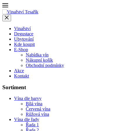
Vinařství
Degustace
Ubytování
Kde koupit
E-Shop
Nabídka vín
Nákupní košík
Obchodní podmínky
Akce
Kontakt
Sortiment
Vína dle barvy
Bílá vína
Červená vína
Růžová vína
Vína dle řady
Řada 1
Řada 2