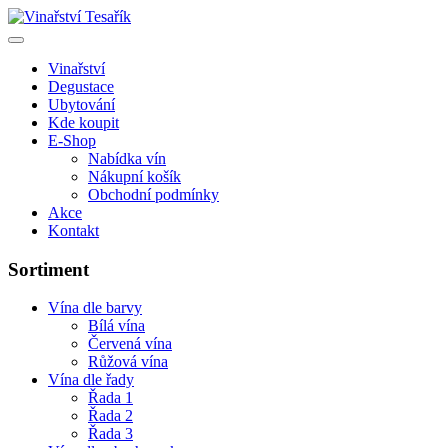
Vinařství
Degustace
Ubytování
Kde koupit
E-Shop
Nabídka vín
Nákupní košík
Obchodní podmínky
Akce
Kontakt
Sortiment
Vína dle barvy
Bílá vína
Červená vína
Růžová vína
Vína dle řady
Řada 1
Řada 2
Řada 3