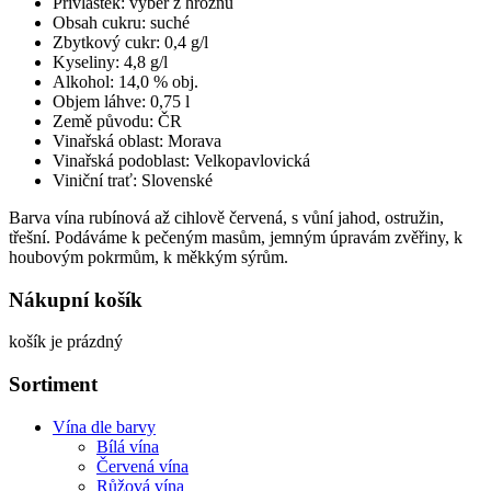
Přívlastek: výběr z hroznů
Obsah cukru: suché
Zbytkový cukr: 0,4 g/l
Kyseliny: 4,8 g/l
Alkohol: 14,0 % obj.
Objem láhve: 0,75 l
Země původu: ČR
Vinařská oblast: Morava
Vinařská podoblast: Velkopavlovická
Viniční trať: Slovenské
Barva vína rubínová až cihlově červená, s vůní jahod, ostružin,
třešní. Podáváme k pečeným masům, jemným úpravám zvěřiny, k
houbovým pokrmům, k měkkým sýrům.
Nákupní košík
košík je prázdný
Sortiment
Vína dle barvy
Bílá vína
Červená vína
Růžová vína