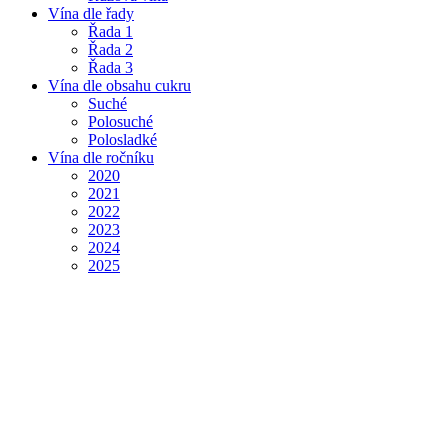
Vína dle řady
Řada 1
Řada 2
Řada 3
Vína dle obsahu cukru
Suché
Polosuché
Polosladké
Vína dle ročníku
2020
2021
2022
2023
2024
2025