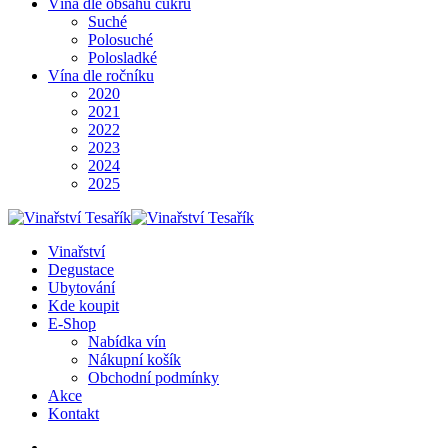
Vína dle obsahu cukru
Suché
Polosuché
Polosladké
Vína dle ročníku
2020
2021
2022
2023
2024
2025
Vinařství
Degustace
Ubytování
Kde koupit
E-Shop
Nabídka vín
Nákupní košík
Obchodní podmínky
Akce
Kontakt