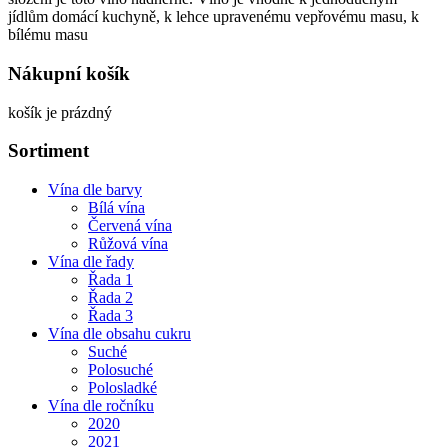
jídlům domácí kuchyně, k lehce upravenému vepřovému masu, k
bílému masu
Nákupní košík
košík je prázdný
Sortiment
Vína dle barvy
Bílá vína
Červená vína
Růžová vína
Vína dle řady
Řada 1
Řada 2
Řada 3
Vína dle obsahu cukru
Suché
Polosuché
Polosladké
Vína dle ročníku
2020
2021