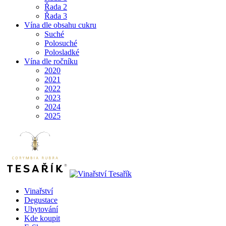
Řada 2
Řada 3
Vína dle obsahu cukru
Suché
Polosuché
Polosladké
Vína dle ročníku
2020
2021
2022
2023
2024
2025
Vinařství
Degustace
Ubytování
Kde koupit