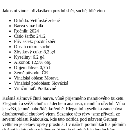
Jakostní víno s přívlastkem pozdní sběr, suché, bílé víno
Odrůda: Vetlínské zelené
Barva vína: bílá
Ročník: 2024
Číslo šarže: 2412
Přívlastek: pozdní sběr
Obsah cukru: suché
Zbytkový cukr: 8,2 g/l
Kyseliny: 6,2 g/l
Alkohol: 12,5% obj.
Objem láhve: 0,75 l
Země původu: ČR
Vinařská oblast: Morava
Vinařská podoblast: Slovácká
Viniční trať: Podkovné
Krásná slámově žlutá barva, vůně příjemného mandlového buketu.
Elegantní a svěží chuť s nádechem ananasu, mandlí a ořechů. Víno
je svěží, jemně nahořklé, kořenité. Elegantní kyselinka zanechává
dlouhotrvající chuťový vjem. Sazenice této révy jsme přivezli ze
severní oblasti Rakouska, kde tato odrůda pod názvem Grunen
veltlinen je celoevropsky proslulá. I v našich podmínkách a půdním
složení je toto víno nádherné. Víno je vhodné k jednoduchým