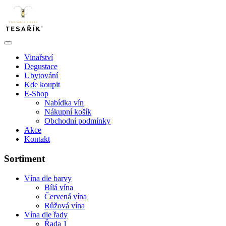
Vinařství
Degustace
Ubytování
Kde koupit
E-Shop
Nabídka vín
Nákupní košík
Obchodní podmínky
Akce
Kontakt
Sortiment
Vína dle barvy
Bílá vína
Červená vína
Růžová vína
Vína dle řady
Řada 1