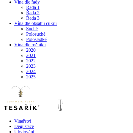
Vína dle řady
Řada 1
Řada 2
Řada 3
Vína dle obsahu cukru
Suché
Polosuché
Polosladké
Vína dle ročníku
2020
2021
2022
2023
2024
2025
Vinařství
Degustace
Ubytování