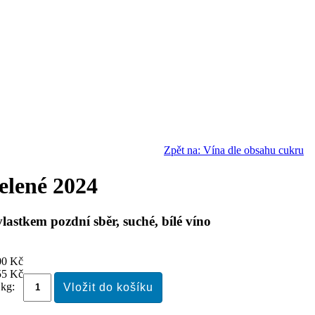
Zpět na: Vína dle obsahu cukru
zelené 2024
vlastkem pozdní sběr, suché, bílé víno
00 Kč
55 Kč
 kg: