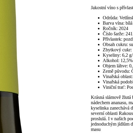
Jakostní víno s přívla
Odrůda: Vetlíns
Barva vína: bílá
Ročník: 2024
Číslo šarže: 24
Přívlastek: pozd
Obsah cukru: s
Zbytkový cukr: 
Kyseliny: 6,2 g/
Alkohol: 12,5%
Objem láhve: 0,
Země původu:
Vinařská oblast
Vinařská podobl
Viniční trať: P
Krásná slámově žlutá 
nádechem ananasu, man
kyselinka zanechává dl
severní oblasti Rakou
proslulá. I v našich 
jednoduchým jídlům d
masu