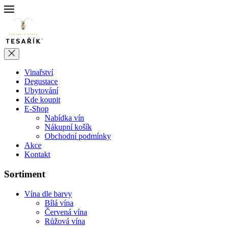
Vinařství
Degustace
Ubytování
Kde koupit
E-Shop
Nabídka vín
Nákupní košík
Obchodní podmínky
Akce
Kontakt
Sortiment
Vína dle barvy
Bílá vína
Červená vína
Růžová vína