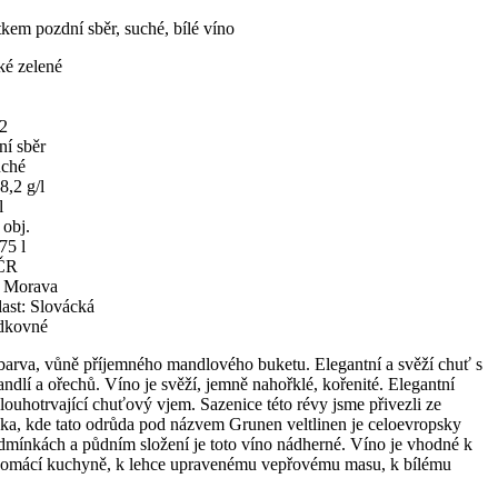
stkem pozdní sběr, suché, bílé víno
ké zelené
12
ní sběr
uché
8,2 g/l
l
 obj.
75 l
 ČR
: Morava
ast: Slovácká
odkovné
barva, vůně příjemného mandlového buketu. Elegantní a svěží chuť s
dlí a ořechů. Víno je svěží, jemně nahořklé, kořenité. Elegantní
ouhotrvající chuťový vjem. Sazenice této révy jsme přivezli ze
ska, kde tato odrůda pod názvem Grunen veltlinen je celoevropsky
podmínkách a půdním složení je toto víno nádherné. Víno je vhodné k
omácí kuchyně, k lehce upravenému vepřovému masu, k bílému