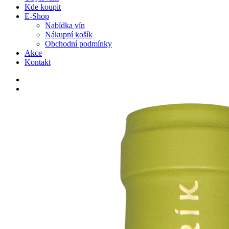
Kde koupit
E-Shop
Nabídka vín
Nákupní košík
Obchodní podmínky
Akce
Kontakt