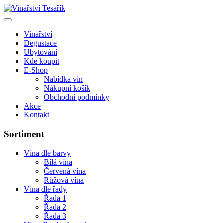
Vinařství
Degustace
Ubytování
Kde koupit
E-Shop
Nabídka vín
Nákupní košík
Obchodní podmínky
Akce
Kontakt
Sortiment
Vína dle barvy
Bílá vína
Červená vína
Růžová vína
Vína dle řady
Řada 1
Řada 2
Řada 3