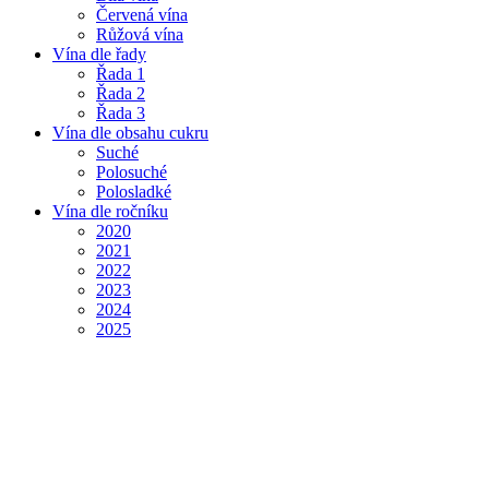
Červená vína
Růžová vína
Vína dle řady
Řada 1
Řada 2
Řada 3
Vína dle obsahu cukru
Suché
Polosuché
Polosladké
Vína dle ročníku
2020
2021
2022
2023
2024
2025