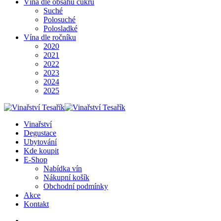
Vína dle obsahu cukru
Suché
Polosuché
Polosladké
Vína dle ročníku
2020
2021
2022
2023
2024
2025
Vinařství
Degustace
Ubytování
Kde koupit
E-Shop
Nabídka vín
Nákupní košík
Obchodní podmínky
Akce
Kontakt