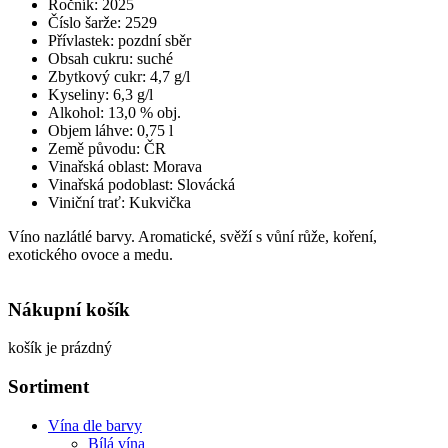
Ročník: 2025
Číslo šarže: 2529
Přívlastek: pozdní sběr
Obsah cukru: suché
Zbytkový cukr: 4,7 g/l
Kyseliny: 6,3 g/l
Alkohol: 13,0 % obj.
Objem láhve: 0,75 l
Země původu: ČR
Vinařská oblast: Morava
Vinařská podoblast: Slovácká
Viniční trať: Kukvička
Víno nazlátlé barvy. Aromatické, svěží s vůní růže, koření,
exotického ovoce a medu.
Nákupní košík
košík je prázdný
Sortiment
Vína dle barvy
Bílá vína