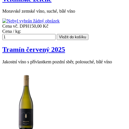
Moravské zemské víno, suché, bílé víno
Cena vč. DPH
150,00 Kč
Cena / kg:
Tramín červený 2025
Jakostní víno s přívlastkem pozdní sběr, polosuché, bílé víno