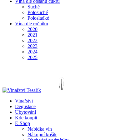
Vína dle obsahu cukru
Suché
Polosuché
Polosladké
Vína dle ročníku
2020
2021
2022
2023
2024
2025
Vinařství
Degustace
Ubytování
Kde koupit
E-Shop
Nabídka vín
Nákupní košík