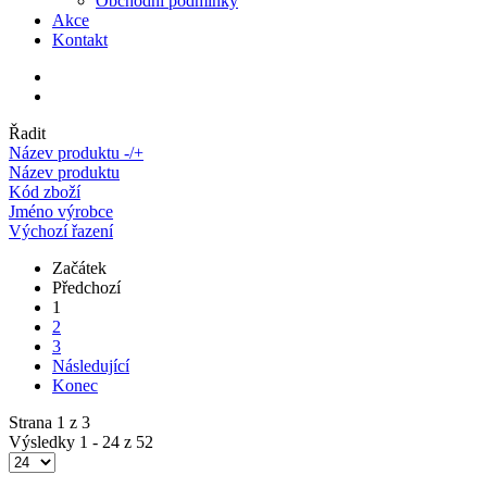
Obchodní podmínky
Akce
Kontakt
Řadit
Název produktu -/+
Název produktu
Kód zboží
Jméno výrobce
Výchozí řazení
Začátek
Předchozí
1
2
3
Následující
Konec
Strana 1 z 3
Výsledky 1 - 24 z 52