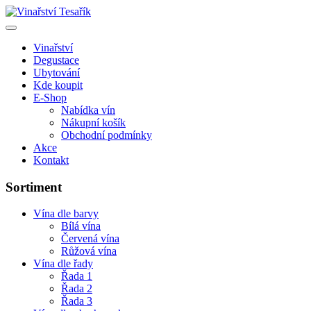
Vinařství
Degustace
Ubytování
Kde koupit
E-Shop
Nabídka vín
Nákupní košík
Obchodní podmínky
Akce
Kontakt
Sortiment
Vína dle barvy
Bílá vína
Červená vína
Růžová vína
Vína dle řady
Řada 1
Řada 2
Řada 3